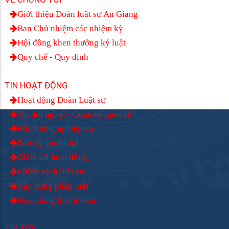
Giới thiệu Đoàn luật sư An Giang
Ban Chủ nhiệm các nhiệm kỳ
Hội đồng khen thưởng kỷ luật
Quy chế - Quy định
TIN HOẠT ĐỘNG
Hoạt động Đoàn Luật sư
Tin đối ngoại - Quan hệ quốc tế
Bồi dưỡng nghiệp vụ
Bảo vệ quyền lợi
Giám sát hoạt động
Chính sách luật sư
Xây dựng pháp luật
Hoạt động thành viên
TIN TỨC