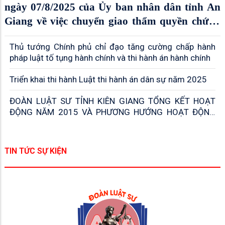
ngày 07/8/2025 của Ủy ban nhân dân tỉnh An
Giang về việc chuyển giao thẩm quyền chứng
thực giao dịch từ Ủy ban nhân dân cấp xã sang
Thủ tướng Chính phủ chỉ đạo tăng cường chấp hành
tổ chức hành nghề công chứng trên địa bàn
pháp luật tố tụng hành chính và thi hành án hành chính
tỉnh An Giang
Triển khai thi hành Luật thi hành án dân sự năm 2025
ĐOÀN LUẬT SƯ TỈNH KIÊN GIANG TỔNG KẾT HOẠT
ĐỘNG NĂM 2015 VÀ PHƯƠNG HƯỚNG HOẠT ĐỘNG
NĂM 2016
TIN TỨC SỰ KIỆN