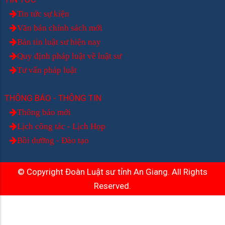
Tin tức sự kiện
Văn bản chính sách mới
Bản tin luật sư hiện nay
Quy định pháp luật về luật sư
Tư vấn pháp luật
THÔNG BÁO - THÔNG TIN
Thông báo mới
Lịch công tác - Lịch Họp
Bồi dưỡng - Đào tạo
© Copyright Đoàn Luật sư tỉnh An Giang. All Rights
Reserved.