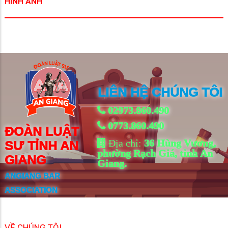
HÌNH ẢNH
Tượng Đài Cá BaSa
Khu Du Lịch Núi Cấm
LIÊN HỆ CHÚNG TÔI
02973.860.490
0773.860.490
ĐOÀN LUẬT
Địa chỉ:
36 Hùng Vương,
SƯ TỈNH AN
phường Rạch Giá, tỉnh An
GIANG
Giang.
ANGIANG BAR
ASSOCIATION
VỀ CHÚNG TÔI