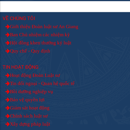
VỀ CHÚNG TÔI
Giới thiệu Đoàn luật sư An Giang
Ban Chủ nhiệm các nhiệm kỳ
Hội đồng khen thưởng kỷ luật
Quy chế - Quy định
TIN HOẠT ĐỘNG
Hoạt động Đoàn Luật sư
Tin đối ngoại - Quan hệ quốc tế
Bồi dưỡng nghiệp vụ
Bảo vệ quyền lợi
Giám sát hoạt động
Chính sách luật sư
Xây dựng pháp luật