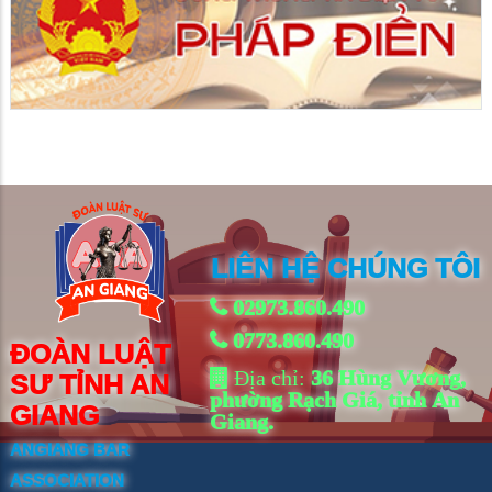
LIÊN HỆ CHÚNG TÔI
02973.860.490
0773.860.490
ĐOÀN LUẬT
Địa chỉ:
36 Hùng Vương,
SƯ TỈNH AN
phường Rạch Giá, tỉnh An
GIANG
Giang.
ANGIANG BAR
ASSOCIATION