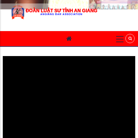
ĐOÀN LUẬT SƯ TỈNH AN GIANG
ANGIANG BAR ASSOCIATION