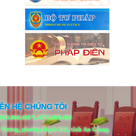
IÊN HỆ CHÚNG TÔI
973.860.490
0773.860.490
 Vương, phường Rạch Giá, tỉnh An Giang.