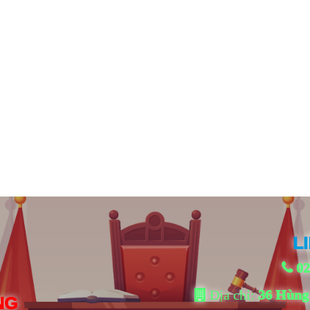
L
02
Địa chỉ:
36 Hùng
NG