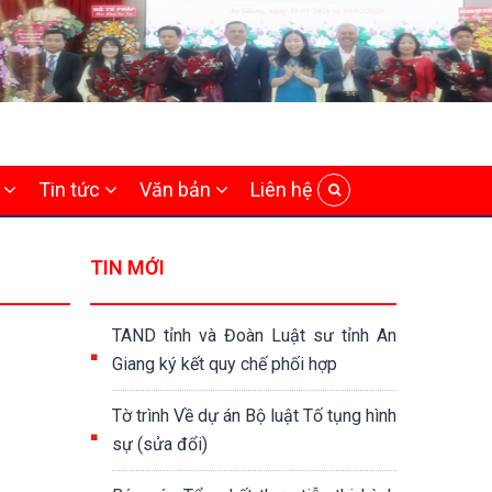
i
Tin tức
Văn bản
Liên hệ
TIN MỚI
TAND tỉnh và Đoàn Luật sư tỉnh An
Giang ký kết quy chế phối hợp
Tờ trình Về dự án Bộ luật Tố tụng hình
sự (sửa đổi)