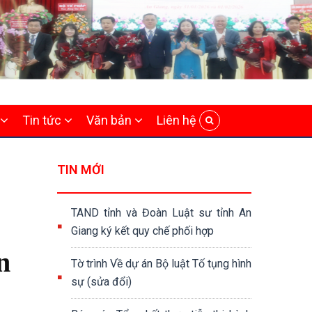
Tin tức
Văn bản
Liên hệ
TIN MỚI
TAND tỉnh và Đoàn Luật sư tỉnh An
Giang ký kết quy chế phối hợp
n
Tờ trình Về dự án Bộ luật Tố tụng hình
sự (sửa đổi)