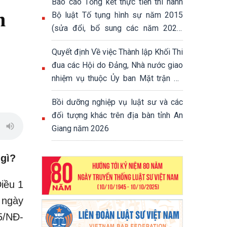
Báo cáo Tổng kết thực tiễn thi hành
n
Bộ luật Tố tụng hình sự năm 2015
(sửa đổi, bổ sung các năm 2021,
2024 và 2025)
Quyết định Về việc Thành lập Khối Thi
đua các Hội do Đảng, Nhà nước giao
nhiệm vụ thuộc Ủy ban Mặt trận Tổ
quốc Việt Nam tỉnh
Bồi dưỡng nghiệp vụ luật sư và các
đối tượng khác trên địa bàn tỉnh An
Giang năm 2026
 gì?
iều 1
 ngày
5/NĐ-