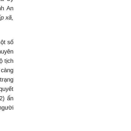
nh An
p xã,
ột số
chuyên
 tịch
 càng
trạng
quyết
2) ẩn
người