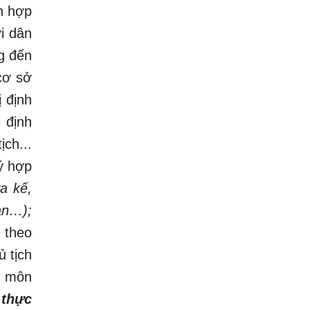
ch hợp
i dân
g đến
cơ sở
 định
 định
ch...
ý hợp
a kế,
an…);
 theo
 tịch
n môn
 thực