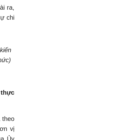
i ra,
ự chi
kiến
hức)
 thực
ã theo
ơn vị
ủa Ủy