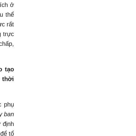
ích ở
u thể
c rất
g trực
chấp,
o tạo
 thời
c phụ
y ban
 định
để tổ