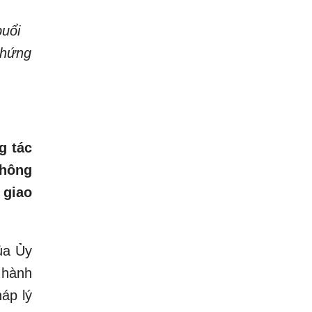
buổi
chứng
g tác
không
 giao
của Ủy
 hành
áp lý