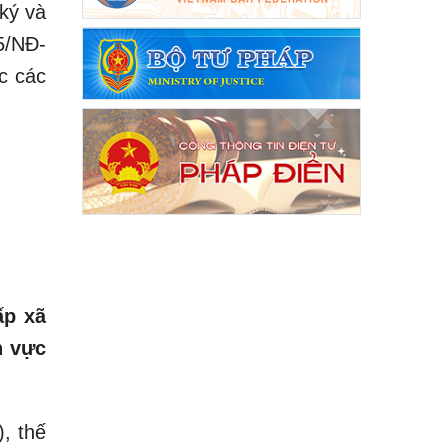
ký và
5/NĐ-
c các
ấp xã
h vực
, thế