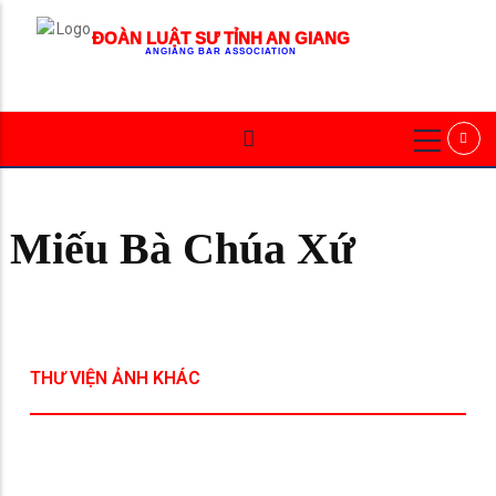
ĐOÀN LUẬT SƯ TỈNH AN GIANG
ANGIANG BAR ASSOCIATION
Miếu Bà Chúa Xứ
THƯ VIỆN ẢNH KHÁC
Tượng Đài Cá BaSa
Khu Du Lịch Núi Cấm
Rừng Tràm Trà Sư