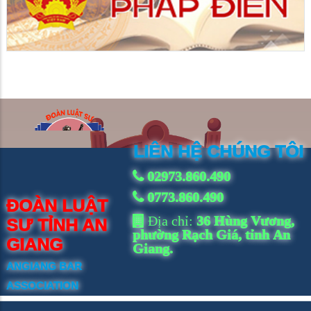
LIÊN HỆ CHÚNG TÔI
02973.860.490
0773.860.490
ĐOÀN LUẬT
Địa chỉ:
36 Hùng Vương,
SƯ TỈNH AN
phường Rạch Giá, tỉnh An
GIANG
Giang.
ANGIANG BAR
ASSOCIATION