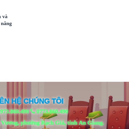
m và
ả năng
IÊN HỆ CHÚNG TÔI
973.860.490
0773.860.490
 Vương, phường Rạch Giá, tỉnh An Giang.