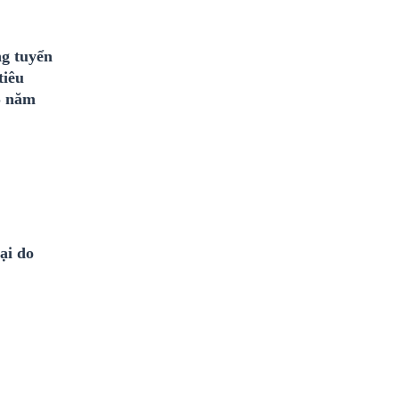
g tuyển
tiêu
S năm
ại do