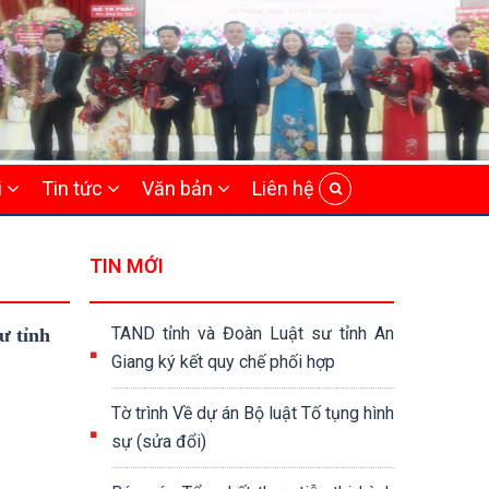
i
Tin tức
Văn bản
Liên hệ
TIN MỚI
TAND tỉnh và Đoàn Luật sư tỉnh An
ư tỉnh
Giang ký kết quy chế phối hợp
Tờ trình Về dự án Bộ luật Tố tụng hình
sự (sửa đổi)