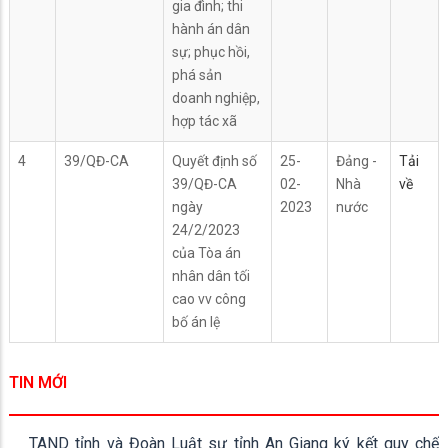
gia đình; thi
hành án dân
sự; phục hồi,
phá sản
doanh nghiệp,
hợp tác xã
4
39/QĐ-CA
Quyết định số
25-
Đảng -
Tải
39/QĐ-CA
02-
Nhà
về
ngày
2023
nước
24/2/2023
của Tòa án
nhân dân tối
cao vv công
bố án lệ
TIN MỚI
TAND tỉnh và Đoàn Luật sư tỉnh An Giang ký kết quy chế