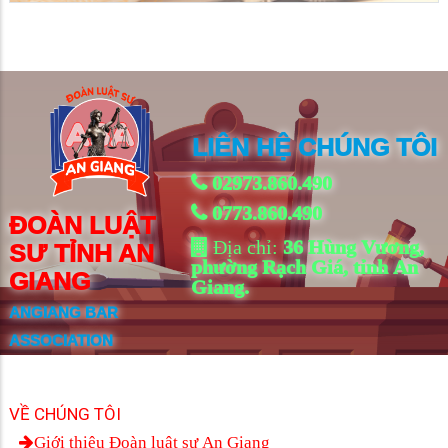
LIÊN HỆ CHÚNG TÔI
02973.860.490
0773.860.490
ĐOÀN LUẬT
Địa chỉ:
36 Hùng Vương,
SƯ TỈNH AN
phường Rạch Giá, tỉnh An
GIANG
Giang.
ANGIANG BAR
ASSOCIATION
VỀ CHÚNG TÔI
Giới thiệu Đoàn luật sư An Giang