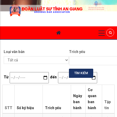
ĐOÀN LUẬT SƯ TỈNH AN GIANG
ANGIANG BAR ASSOCIATION
Loại văn bản
Trích yếu
Date
Date
Từ
đến
Cơ
Ngày
quan
ban
ban
Tập
STT
Số ký hiệu
Trích yếu
hành
hành
tin