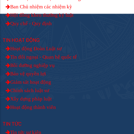
Ban Chủ nhiệm các nhiệm kỳ
Hội đồng khen thưởng kỷ luật
Quy chế - Quy định
TIN HOẠT ĐỘNG
Hoạt động Đoàn Luật sư
Tin đối ngoại - Quan hệ quốc tế
Bồi dưỡng nghiệp vụ
Bảo vệ quyền lợi
Giám sát hoạt động
Chính sách luật sư
Xây dựng pháp luật
Hoạt động thành viên
TIN TỨC
Tin tức sự kiện