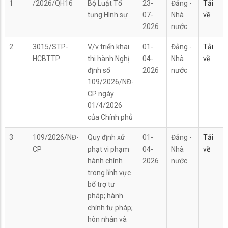
1
/2026/QH16
Bộ Luật Tố
23-
Đảng -
Tải
tụng Hình sự
07-
Nhà
về
2026
nước
2
3015/STP-
V/v triển khai
01-
Đảng -
Tải
HCBTTP
thi hành Nghị
04-
Nhà
về
định số
2026
nước
109/2026/NĐ-
CP ngày
01/4/2026
của Chính phủ
3
109/2026/NĐ-
Quy định xử
01-
Đảng -
Tải
CP
phạt vi phạm
04-
Nhà
về
hành chính
2026
nước
trong lĩnh vực
bổ trợ tư
pháp; hành
chính tư pháp;
hôn nhân và