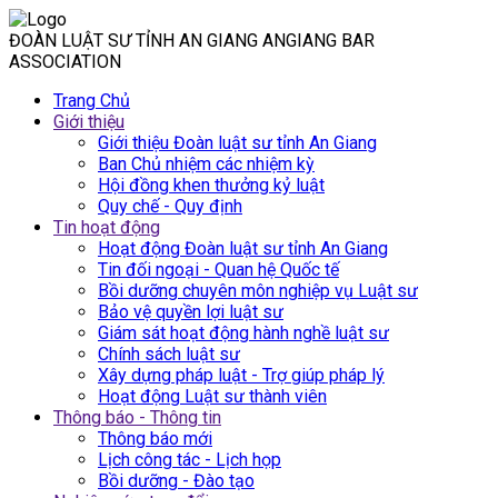
ĐOÀN LUẬT SƯ TỈNH AN GIANG
ANGIANG BAR
ASSOCIATION
Trang Chủ
Giới thiệu
Main
Giới thiệu Đoàn luật sư tỉnh An Giang
navigation
Ban Chủ nhiệm các nhiệm kỳ
Hội đồng khen thưởng kỷ luật
Quy chế - Quy định
Tin hoạt động
Hoạt động Đoàn luật sư tỉnh An Giang
Tin đối ngoại - Quan hệ Quốc tế
Bồi dưỡng chuyên môn nghiệp vụ Luật sư
Bảo vệ quyền lợi luật sư
Giám sát hoạt động hành nghề luật sư
Chính sách luật sư
Xây dựng pháp luật - Trợ giúp pháp lý
Hoạt động Luật sư thành viên
Thông báo - Thông tin
Thông báo mới
Lịch công tác - Lịch họp
Bồi dưỡng - Đào tạo