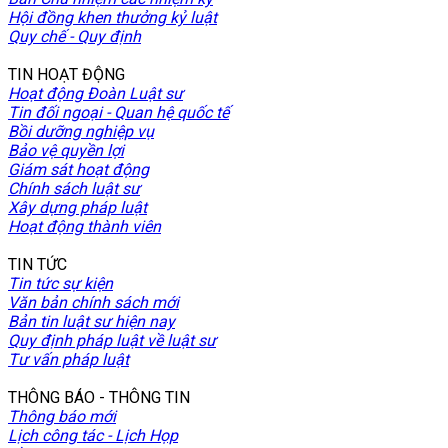
Hội đồng khen thưởng kỷ luật
Quy chế - Quy định
TIN HOẠT ĐỘNG
Hoạt động Đoàn Luật sư
Tin đối ngoại - Quan hệ quốc tế
Bồi dưỡng nghiệp vụ
Bảo vệ quyền lợi
Giám sát hoạt động
Chính sách luật sư
Xây dựng pháp luật
Hoạt động thành viên
TIN TỨC
Tin tức sự kiện
Văn bản chính sách mới
Bản tin luật sư hiện nay
Quy định pháp luật về luật sư
Tư vấn pháp luật
THÔNG BÁO - THÔNG TIN
Thông báo mới
Lịch công tác - Lịch Họp