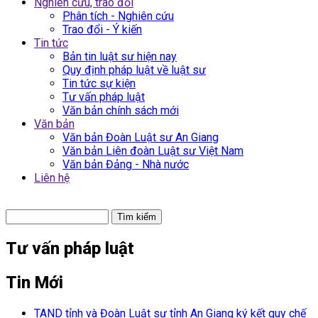
Nghiên cứu, trao đổi
Phân tích - Nghiên cứu
Trao đổi - Ý kiến
Tin tức
Bản tin luật sư hiện nay
Quy định pháp luật về luật sư
Tin tức sự kiện
Tư vấn pháp luật
Văn bản chính sách mới
Văn bản
Văn bản Đoàn Luật sư An Giang
Văn bản Liên đoàn Luật sư Việt Nam
Văn bản Đảng - Nhà nước
Liên hệ
Tìm
kiếm
Tư vấn pháp luật
Tin Mới
TAND tỉnh và Đoàn Luật sư tỉnh An Giang ký kết quy chế