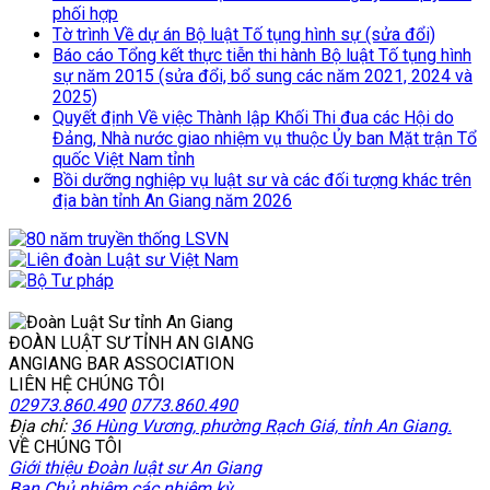
phối hợp
Tờ trình Về dự án Bộ luật Tố tụng hình sự (sửa đổi)
Báo cáo Tổng kết thực tiễn thi hành Bộ luật Tố tụng hình
sự năm 2015 (sửa đổi, bổ sung các năm 2021, 2024 và
2025)
Quyết định Về việc Thành lập Khối Thi đua các Hội do
Đảng, Nhà nước giao nhiệm vụ thuộc Ủy ban Mặt trận Tổ
quốc Việt Nam tỉnh
Bồi dưỡng nghiệp vụ luật sư và các đối tượng khác trên
địa bàn tỉnh An Giang năm 2026
ĐOÀN LUẬT SƯ TỈNH AN GIANG
ANGIANG BAR ASSOCIATION
LIÊN HỆ CHÚNG TÔI
02973.860.490
0773.860.490
Địa chỉ:
36 Hùng Vương, phường Rạch Giá, tỉnh An Giang.
VỀ CHÚNG TÔI
Giới thiệu Đoàn luật sư An Giang
Ban Chủ nhiệm các nhiệm kỳ