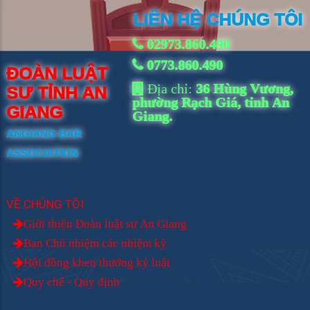
LIÊN HỆ CHÚNG TÔI
02973.860.490
0773.860.490
ĐOÀN LUẬT
Địa chỉ:
36 Hùng Vương,
SƯ TỈNH AN
phường Rạch Giá, tỉnh An
GIANG
Giang.
ANGIANG BAR
ASSOCIATION
VỀ CHÚNG TÔI
Giới thiệu Đoàn luật sư An Giang
Ban Chủ nhiệm các nhiệm kỳ
Hội đồng khen thưởng kỷ luật
Quy chế - Quy định