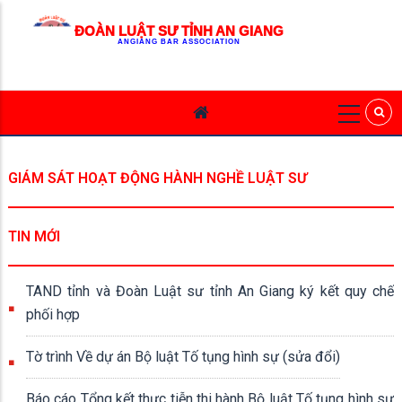
ĐOÀN LUẬT SƯ TỈNH AN GIANG
ANGIANG BAR ASSOCIATION
GIÁM SÁT HOẠT ĐỘNG HÀNH NGHỀ LUẬT SƯ
TIN MỚI
TAND tỉnh và Đoàn Luật sư tỉnh An Giang ký kết quy chế
phối hợp
Tờ trình Về dự án Bộ luật Tố tụng hình sự (sửa đổi)
Báo cáo Tổng kết thực tiễn thi hành Bộ luật Tố tụng hình sự