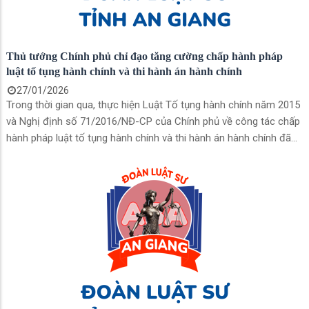
Thủ tướng Chính phủ chỉ đạo tăng cường chấp hành pháp
luật tố tụng hành chính và thi hành án hành chính
27/01/2026
Trong thời gian qua, thực hiện Luật Tố tụng hành chính năm 2015
và Nghị định số 71/2016/NĐ-CP của Chính phủ về công tác chấp
hành pháp luật tố tụng hành chính và thi hành án hành chính đã
có những chuyển biến tích cực. Tuy nhiên, kết quả thi hành xong
các bản án, quyết định hành chính của Tòa án đạt tỷ lệ thấp, vẫn
nhiều bản án hành chính thuộc trách nhiệm thi hành của Ủy ban
nhân dân, Chủ tịch Ủy ban nhân dân đã có hiệu lực pháp luật
chưa thi hành xong đã ảnh hưởng đến hiệu lực, hiệu quả quản lý
nhà nước và quyền, lợi ích hợp pháp của tổ chức, cá nhân.