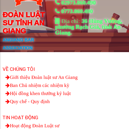
02973.860.490
0773.860.490
ĐOÀN LUẬT
Địa chỉ:
36 Hùng Vương,
SƯ TỈNH AN
phường Rạch Giá, tỉnh An
GIANG
Giang.
ANGIANG BAR
ASSOCIATION
VỀ CHÚNG TÔI
Giới thiệu Đoàn luật sư An Giang
Ban Chủ nhiệm các nhiệm kỳ
Hội đồng khen thưởng kỷ luật
Quy chế - Quy định
TIN HOẠT ĐỘNG
Hoạt động Đoàn Luật sư