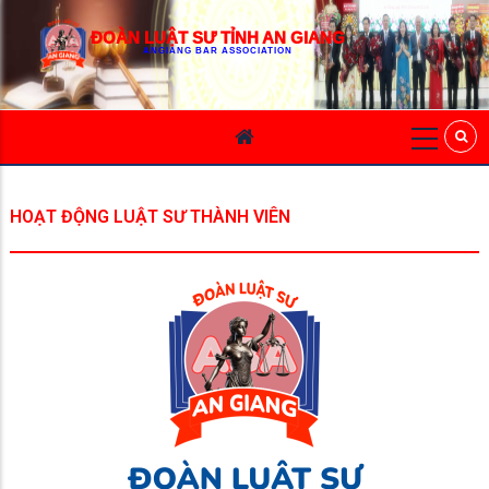
ĐOÀN LUẬT SƯ TỈNH AN GIANG
ANGIANG BAR ASSOCIATION
HOẠT ĐỘNG LUẬT SƯ THÀNH VIÊN