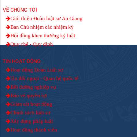
VỀ CHÚNG TÔI
Giới thiệu Đoàn luật sư An Giang
Ban Chủ nhiệm các nhiệm kỳ
Hội đồng khen thưởng kỷ luật
Quy chế - Quy định
TIN HOẠT ĐỘNG
Hoạt động Đoàn Luật sư
Tin đối ngoại - Quan hệ quốc tế
Bồi dưỡng nghiệp vụ
Bảo vệ quyền lợi
Giám sát hoạt động
Chính sách luật sư
Xây dựng pháp luật
Hoạt động thành viên