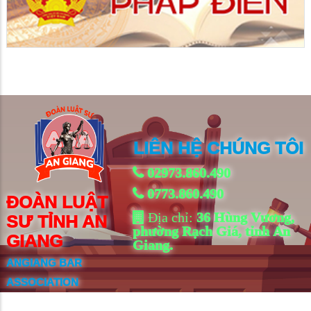
LIÊN HỆ CHÚNG TÔI
02973.860.490
0773.860.490
ĐOÀN LUẬT
Địa chỉ:
36 Hùng Vương,
SƯ TỈNH AN
phường Rạch Giá, tỉnh An
GIANG
Giang.
ANGIANG BAR
ASSOCIATION